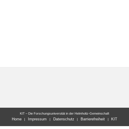
KIT – Die Forschungsuniversität in der Helmholtz-Gemeinschaft
Home
Impressum
Datenschutz
Barrierefreiheit
KIT